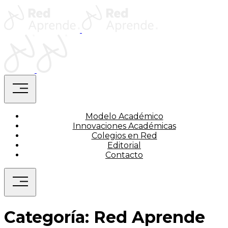
Saltar
Home
al
contenido
Home
menu
Modelo Académico
Innovaciones Académicas
Colegios en Red
Editorial
Contacto
menu
Categoría:
Red Aprende