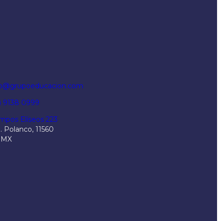
fo@grupoeducacion.com
5) 9138 0999
mpos Elíseos 223
. Polanco, 11560
DMX