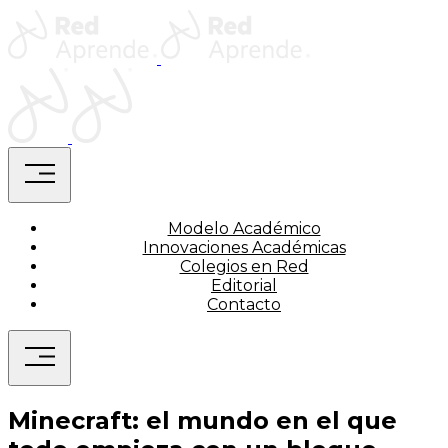
Saltar
Home
al
contenido
Home
menu
Modelo Académico
Innovaciones Académicas
Colegios en Red
Editorial
Contacto
menu
Minecraft: el mundo en el que