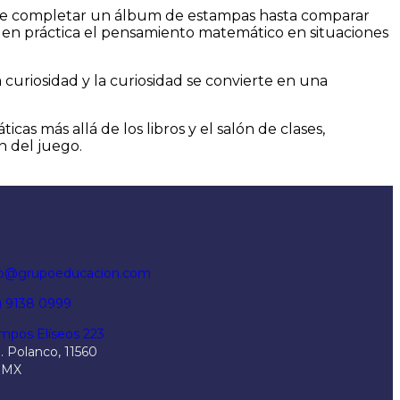
s de completar un álbum de estampas hasta comparar
r en práctica el pensamiento matemático en situaciones
curiosidad y la curiosidad se convierte en una
s más allá de los libros y el salón de clases,
n del juego.
fo@grupoeducacion.com
5) 9138 0999
mpos Elíseos 223
. Polanco, 11560
DMX