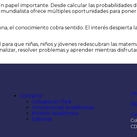
 un papel importante. Desde calcular las probabilidade
to mundialista ofrece múltiples oportunidades para pone
 el conocimiento cobra sentido. El interés despierta la 
ra que niñas, niños y jóvenes redescubran las matemática
alizar, resolver problemas y aprender mientras disfruta
in
Contacto
Colegios en Red
(5
Innovaciones Académicas
Modelo Académico
Ca
Editorial
Col
C