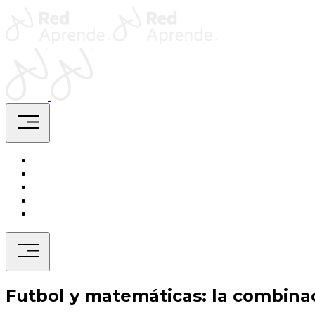
Saltar
Home
al
contenido
Home
menu
menu
Futbol y matemáticas: la combina